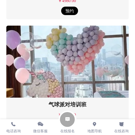
￥
4980
.
00
预约
气球派对培训班
￥
2980
.
00
预约
电话咨询
微信客服
在线报名
地图导航
在线咨询