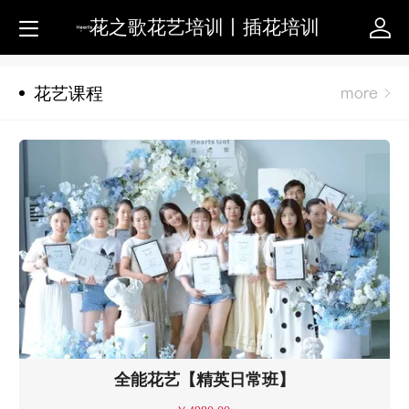
花之歌花艺培训丨插花培训
花艺课程
全能花艺【精英日常班】